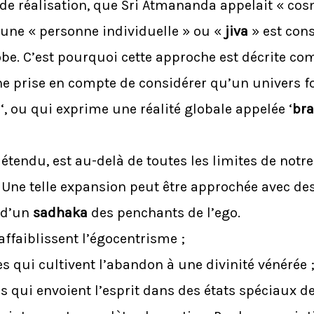
e réalisation, que Sri Atmananda appelait « cosm
, une « personne individuelle » ou «
jiva
» est con
obe. C’est pourquoi cette approche est décrite co
ne prise en compte de considérer qu’un univers fo
a
‘, ou qui exprime une réalité globale appelée ‘
br
endu, est au-delà de toutes les limites de notre
. Une telle expansion peut être approchée avec des
e d’un
sadhaka
des penchants de l’ego.
affaiblissent l’égocentrisme ;
es qui cultivent l’abandon à une divinité vénérée 
es qui envoient l’esprit dans des états spéciaux d