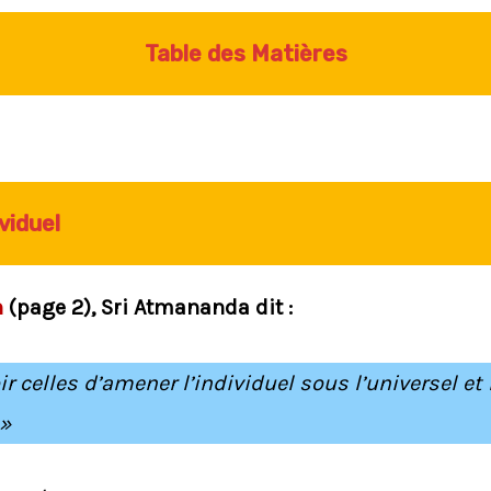
Table des Matières
viduel
n
(page 2), Sri Atmananda dit :
 celles d’amener l’individuel sous l’universel et l
 »