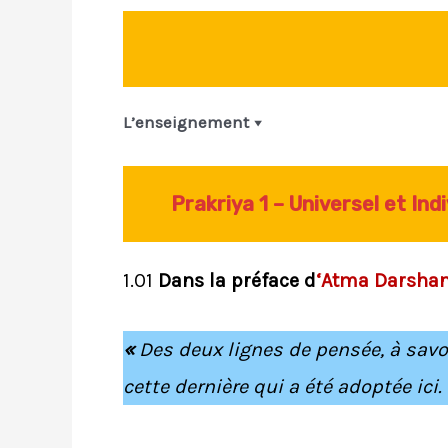
L’enseignement
Prakriya 1 – Universel et Indi
1.01
Dans la préface d
‘Atma Darsha
«
Des deux lignes de pensée, à savoir
cette dernière qui a été adoptée ici.