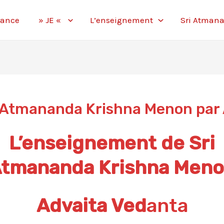
yance
» JE «
L’enseignement
Sri Atmana
i Atmananda Krishna Menon pa
L’enseignement de
Sri
tmananda Krishna Men
Advaita Ved
anta