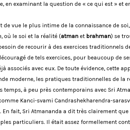
ce, en examinant la question de « ce qui est » et
 de vue le plus intime de la connaissance de soi,
où le soi et la réalité (
atman
et
brahman
) se tr
besoin de recourir à des exercices traditionnels d
écouragé de tels exercices, pour beaucoup de ses 
éjà associés avec eux. De toute évidence, cette ap
 moderne, les pratiques traditionnelles de la re
rs temps, à peu près contemporains avec Sri Atma
s comme Kanci-svami Candrashekharendra-sarasva
En fait, Sri Atmananda a dit très clairement que
les particuliers. Il était assez formellement contr