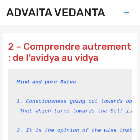
Aller
ADVAITA VEDANTA
au
Mai
contenu
Men
2 – Comprendre autrement
: de l’avidya au vidya
Mind and pure Satva
1. Consciousness going out towards obje
That which turns towards the Self is p
2. It is the opinion of the wise that t